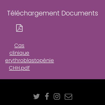
Téléchargement Documents
Cas
clinique
erythroblastopénie
CHH.pdf